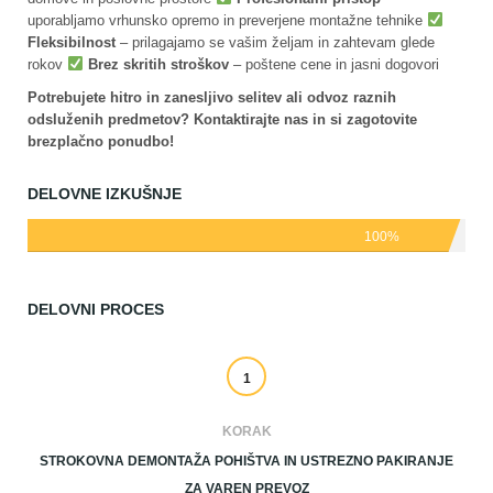
uporabljamo vrhunsko opremo in preverjene montažne tehnike
Fleksibilnost
– prilagajamo se vašim željam in zahtevam glede
rokov
Brez skritih stroškov
– poštene cene in jasni dogovori
Potrebujete hitro in zanesljivo selitev ali odvoz raznih
odsluženih predmetov? Kontaktirajte nas in si zagotovite
brezplačno ponudbo!
DELOVNE IZKUŠNJE
100%
DELOVNI PROCES
1
KORAK
STROKOVNA DEMONTAŽA POHIŠTVA IN USTREZNO PAKIRANJE
ZA VAREN PREVOZ