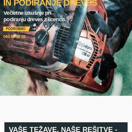
IN PODIRANJE DREVES
Večletne izkušnje pri
podiranju dreves z licenco.
PODROBNO
040 88 99 33
VAŠE TEŽAVE, NAŠE REŠITVE -