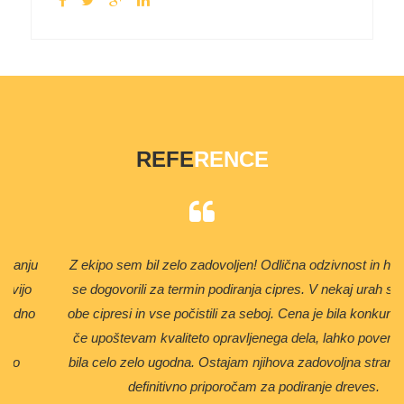
REFE
RENCE
Z ekipo sem bil zelo zadovoljen! Odlična odzivnost in hitro smo
se dogovorili za termin podiranja cipres. V nekaj urah so podrli
obe cipresi in vse počistili za seboj. Cena je bila konkurenčna in
če upoštevam kvaliteto opravljenega dela, lahko povem, da je
bila celo zelo ugodna. Ostajam njihova zadovoljna stranka in jih
definitivno priporočam za podiranje dreves.