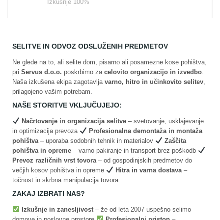
Izkušnje 100%
SELITVE IN ODVOZ ODSLUŽENIH PREDMETOV
Ne glede na to, ali selite dom, pisarno ali posamezne kose pohištva,
pri
Servus d.o.o.
poskrbimo za
celovito organizacijo in izvedbo
.
Naša izkušena ekipa zagotavlja
varno, hitro in učinkovito selitev
,
prilagojeno vašim potrebam.
NAŠE STORITVE VKLJUČUJEJO:
Načrtovanje in organizacija selitve
– svetovanje, usklajevanje
in optimizacija prevoza
Profesionalna demontaža in montaža
pohištva
– uporaba sodobnih tehnik in materialov
Zaščita
pohištva in opreme
– varno pakiranje in transport brez poškodb
Prevoz različnih vrst tovora
– od gospodinjskih predmetov do
večjih kosov pohištva in opreme
Hitra in varna dostava
–
točnost in skrbna manipulacija tovora
ZAKAJ IZBRATI NAS?
Izkušnje in zanesljivost
– že od leta 2007 uspešno selimo
domove in poslovne prostore
Profesionalni pristop
–