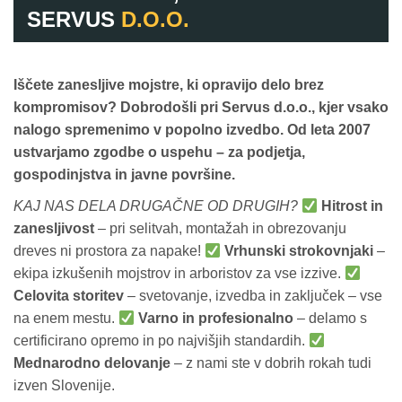
SERVUS
D.O.O.
Iščete zanesljive mojstre, ki opravijo delo brez
kompromisov?
Dobrodošli pri Servus d.o.o., kjer vsako
nalogo spremenimo v popolno izvedbo. Od leta 2007
ustvarjamo zgodbe o uspehu – za podjetja,
gospodinjstva in javne površine.
KAJ NAS DELA DRUGAČNE OD DRUGIH?
Hitrost in
zanesljivost
– pri selitvah, montažah in obrezovanju
dreves ni prostora za napake!
Vrhunski strokovnjaki
–
ekipa izkušenih mojstrov in arboristov za vse izzive.
Celovita storitev
– svetovanje, izvedba in zaključek – vse
na enem mestu.
Varno in profesionalno
– delamo s
certificirano opremo in po najvišjih standardih.
Mednarodno delovanje
– z nami ste v dobrih rokah tudi
izven Slovenije.